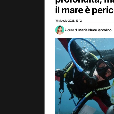
il mare è peri
15 Maggio 2026
13:12
,
A cura di
Maria Neve Iervolino