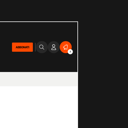
ABBONATI
2