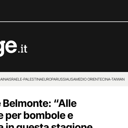
RAINA
ISRAELE-PALESTINA
EUROPA
RUSSIA
USA
MEDIO ORIENTE
CINA-TAIWAN
e Belmonte: “Alle
e per bombole e
a in questa stagione