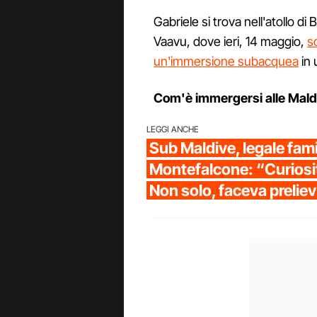
Gabriele si trova nell'atollo di 
Vaavu, dove ieri, 14 maggio,
s
un'immersione subacquea
in 
Com'è immergersi alle Mald
LEGGI ANCHE
Sub Maldive, legale fami
Montefalcone: “Curiosit
Non solo, faceva prelievi