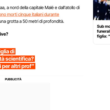
Baa, a nord della capitale Malé e dall'atollo di
ono morti cinque italiani durante
una grotta a 50 metri di profondità.
Sub mor
funeral
ive?
figlia:
glia di
à scientifica?
 per altri prof”