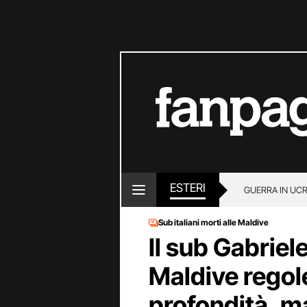
ESTERI
GUERRA IN UC
Sub italiani morti alle Maldive
Il sub Gabriel
Maldive regol
profondità, m