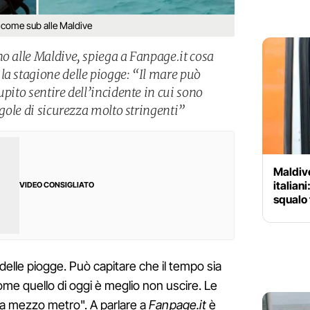
a come sub alle Maldive
no alle Maldive, spiega a Fanpage.it cosa
la stagione delle piogge: “Il mare può
upito sentire dell’incidente in cui sono
egole di sicurezza molto stringenti”
Maldive
italiani
VIDEO CONSIGLIATO
squalo 
 delle piogge. Può capitare che il tempo sia
come quello di oggi è meglio non uscire. Le
a mezzo metro". A parlare a
Fanpage.it
è