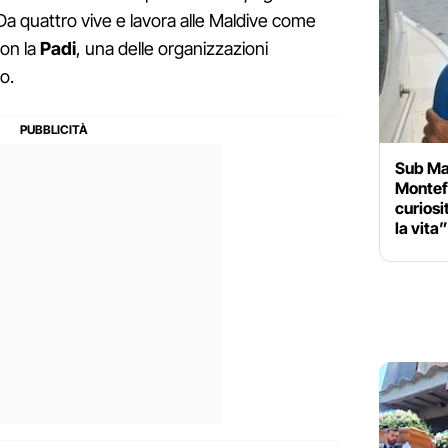
 Da quattro vive e lavora alle Maldive come
con la
Padi
, una delle organizzazioni
o.
Sub Mal
Montef
curiosi
la vita”