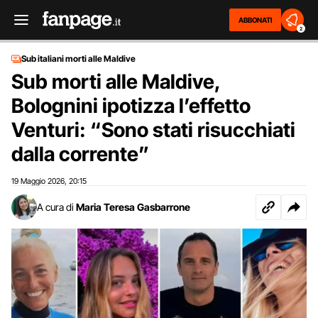
ABBONATI
2
Sub italiani morti alle Maldive
Sub morti alle Maldive,
Bolognini ipotizza l’effetto
Venturi: “Sono stati risucchiati
dalla corrente”
19 Maggio 2026
20:15
,
A cura di
Maria Teresa Gasbarrone