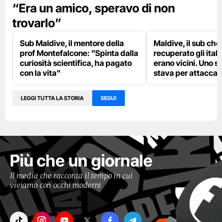
“Era un amico, speravo di non
trovarlo”
Sub Maldive, il mentore della
Maldive, il sub che
prof Montefalcone: "Spinta dalla
recuperato gli itali
curiosità scientifica, ha pagato
erano vicini. Uno s
con la vita"
stava per attaccar
LEGGI TUTTA LA STORIA
SEGUI
Più che un giornale
Il media che racconta il tempo in cui
viviamo con occhi moderni