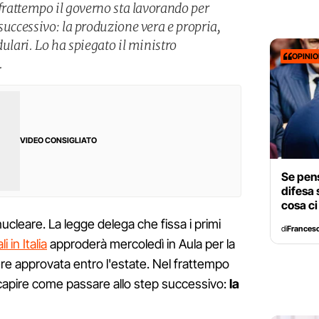
 frattempo il governo sta lavorando per
successivo: la produzione vera e propria,
dulari. Lo ha spiegato il ministro
OPINI
.
VIDEO CONSIGLIATO
Se pens
difesa 
cosa c
nucleare. La legge delega che fissa i primi
di
Francesc
i in Italia
approderà mercoledì in Aula per la
re approvata entro l'estate. Nel frattempo
 capire come passare allo step successivo:
la