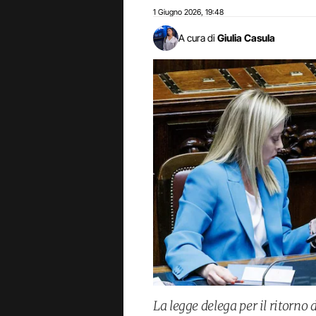
1 Giugno 2026
19:48
,
A cura di
Giulia Casula
La legge delega per il ritorno 