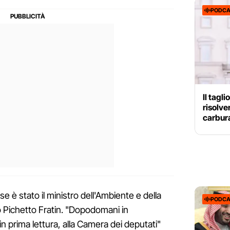
PODCA
Il tagl
risolve
carbur
e è stato il ministro dell'Ambiente e della
PODCA
o Pichetto Fratin. "Dopodomani in
n prima lettura, alla Camera dei deputati"