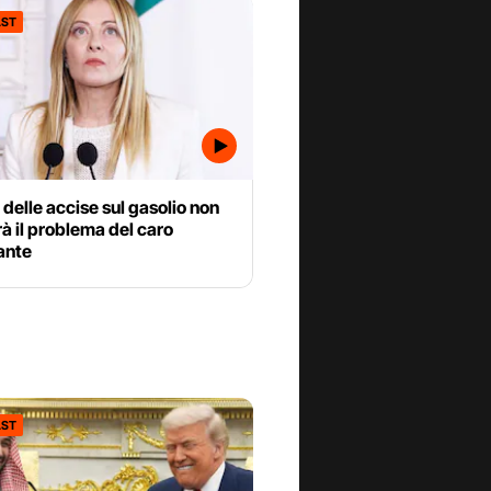
ST
io delle accise sul gasolio non
rà il problema del caro
ante
ST