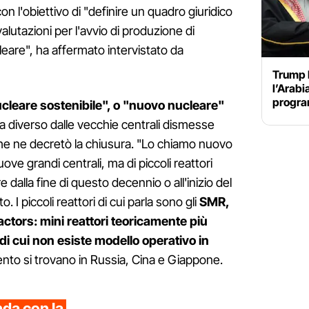
 con l'obiettivo di "definire un quadro giuridico
alutazioni per l'avvio di produzione di
eare", ha affermato intervistato da
Trump 
l’Arabi
program
cleare sostenibile", o "nuovo nucleare"
 diverso dalle vecchie centrali dismesse
he ne decretò la chiusura. "Lo chiamo nuovo
ove grandi centrali, ma di piccoli reattori
e dalla fine di questo decennio o all'inizio del
 I piccoli reattori di cui parla sono gli
SMR,
ctors: mini reattori teoricamente più
 di cui non esiste modello operativo in
omento si trovano in Russia, Cina e Giappone.
da con la