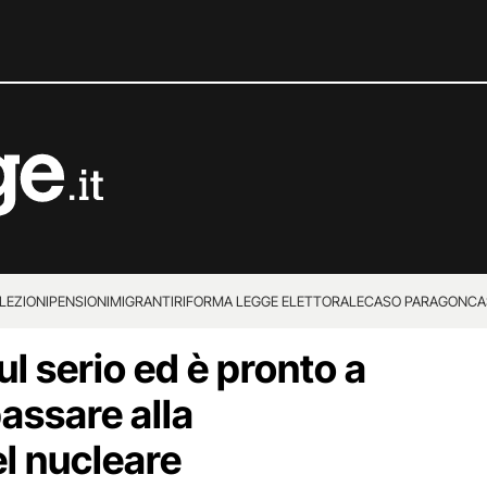
LEZIONI
PENSIONI
MIGRANTI
RIFORMA LEGGE ELETTORALE
CASO PARAGON
CA
ul serio ed è pronto a
assare alla
l nucleare