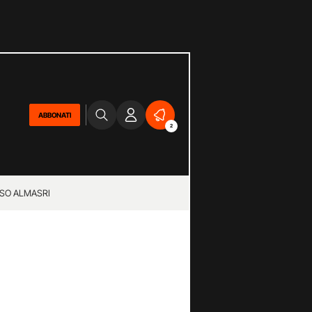
ABBONATI
2
SO ALMASRI