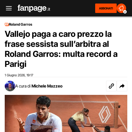
ABBONATI
2
Roland Garros
Vallejo paga a caro prezzo la
frase sessista sull’arbitra al
Roland Garros: multa record a
Parigi
1 Giugno 2026
19:17
,
A cura di
Michele Mazzeo