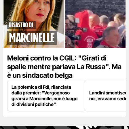
disastro di
marcinelle
Meloni contro la CGIL: "Girati di
spalle mentre parlava La Russa". Ma
è un sindacato belga
La polemica di FdI, rilanciata
dalla premier: "Vergognoso
Landini smentisce
girarsi a Marcinelle, non è luogo
noi, eravamo sedut
di divisioni politiche"