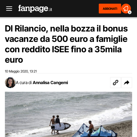
ABBONATI
2
Dl Rilancio, nella bozza il bonus
vacanze da 500 euro a famiglie
con reddito ISEE fino a 35mila
euro
10 Maggio 2020
13:21
,
A cura di
Annalisa Cangemi