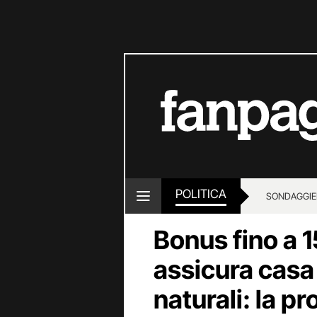
POLITICA
SONDAGGI
E
Bonus fino a 1
assicura casa
naturali: la p