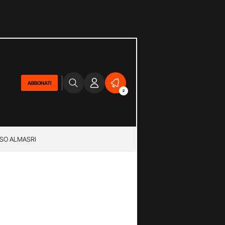
ABBONATI
2
SO ALMASRI