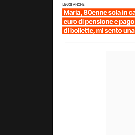
LEGGI ANCHE
Maria, 80enne sola in 
euro di pensione e pago
di bollette, mi sento una