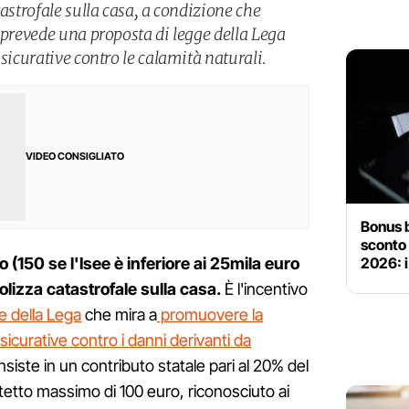
tastrofale sulla casa, a condizione che
 prevede una proposta di legge della Lega
ssicurative contro le calamità naturali.
VIDEO CONSIGLIATO
Bonus b
sconto 
2026: i
 (150 se l'Isee è inferiore ai 25mila euro
olizza catastrofale sulla casa.
È l'incentivo
e della Lega
che mira a
promuovere la
icurative contro i danni derivanti da
siste in un contributo statale pari al 20% del
 tetto massimo di 100 euro, riconosciuto ai