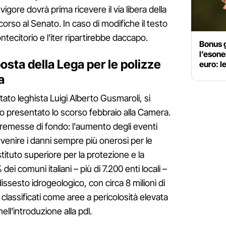
vigore dovrà prima ricevere il via libera della
corso al Senato. In caso di modifiche il testo
citorio e l'iter ripartirebbe daccapo.
Bonus g
l’esone
sta della Lega per le polizze
euro: l
a
utato leghista Luigi Alberto Gusmaroli, si
to presentato lo scorso febbraio alla Camera.
remesse di fondo: l'aumento degli eventi
evenire i danni sempre più onerosi per le
tituto superiore per la protezione e la
dei comuni italiani – più di 7.200 enti locali –
ssesto idrogeologico, con circa 8 milioni di
 classificati come aree a pericolosità elevata
nell'introduzione alla pdl.