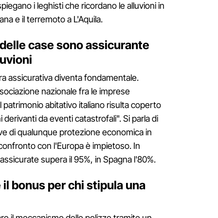
piegano i leghisti che ricordano le alluvioni in
na e il terremoto a L'Aquila.
 delle case sono assicurante
luvioni
ra assicurativa diventa fondamentale.
ssociazione nazionale fra le imprese
 patrimonio abitativo italiano risulta coperto
derivanti da eventi catastrofali". Si parla di
prive di qualunque protezione economica in
l confronto con l'Europa è impietoso. In
 assicurate supera il 95%, in Spagna l'80%.
l bonus per chi stipula una
are il meccanismo delle polizze tramite un