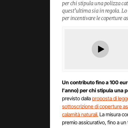
per chi stipula una polizza ca
quest’ultima sia in regola. Lo
per incentivare le coperture a
Un contributo fino a 100 euro
l'anno) per chi stipula una p
previsto dalla
proposta di legg
sottoscrizione di coperture ass
calamità naturali.
La misura con
premio assicurativo, fino a un