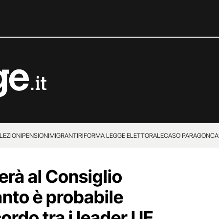
LEZIONI
PENSIONI
MIGRANTI
RIFORMA LEGGE ELETTORALE
CASO PARAGON
CA
lerà al Consiglio
nto è probabile
ordo tra i leader UE