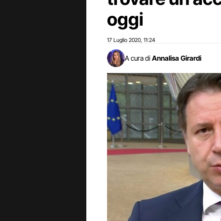
oggi
17 Luglio 2020
11:24
,
A cura di
Annalisa Girardi