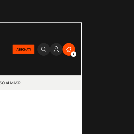
ABBONATI
2
SO ALMASRI