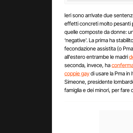
Ieri sono arrivate due sentenz
effetti concreti molto pesanti 
quelle composte da donne: una
‘negative'. La prima ha stabilit
fecondazione assistita (o Pma
all'estero entrambe le madri
d
seconda, invece, ha
confermat
coppie gay
di usare la Pma in I
Simeone, presidente lombardo d
famiglia e dei minori, per fare 