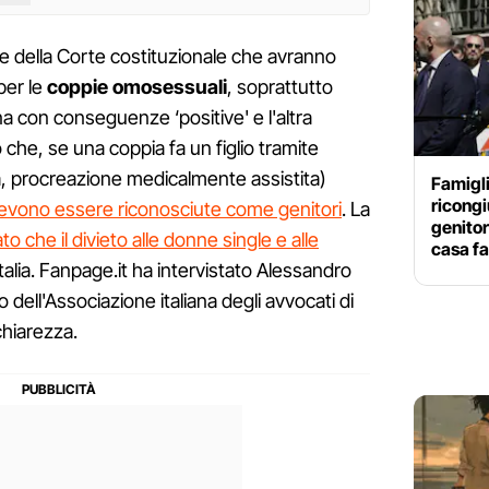
e della Corte costituzionale che avranno
per le
coppie omosessuali
, soprattutto
 con conseguenze ‘positive' e l'altra
o che, se una coppia fa un figlio tramite
, procreazione medicalmente assistita)
Famigli
ricongi
evono essere riconosciute come genitori
. La
genitor
o che il divieto alle donne single e alle
casa fa
talia. Fanpage.it ha intervistato Alessandro
ell'Associazione italiana degli avvocati di
chiarezza.