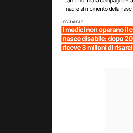
bambino, ma la compagna – la 
madre al momento della nasci
LEGGI ANCHE
I medici non operano il 
nasce disabile: dopo 20
riceve 3 milioni di risar