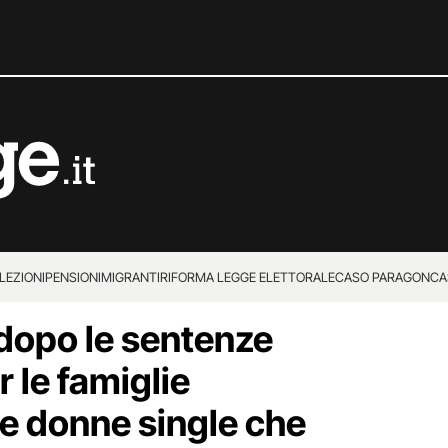
LEZIONI
PENSIONI
MIGRANTI
RIFORMA LEGGE ELETTORALE
CASO PARAGON
CA
dopo le sentenze
r le famiglie
le donne single che