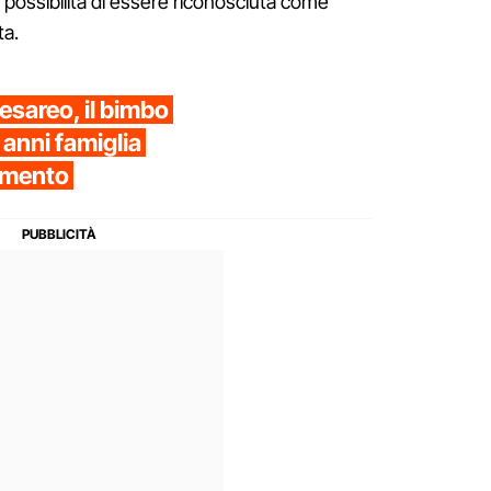
possibilità di essere riconosciuta come
ta.
cesareo, il bimbo
 anni famiglia
cimento