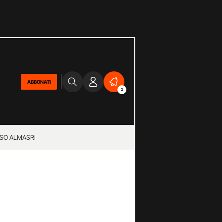
ABBONATI
2
SO ALMASRI