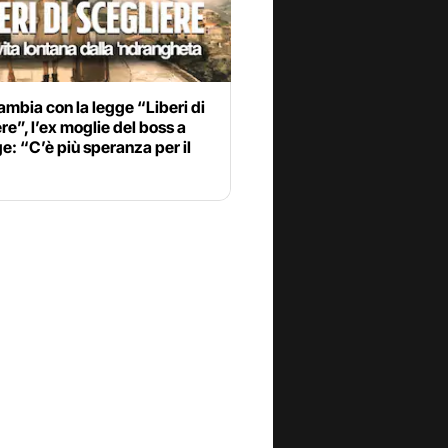
mbia con la legge “Liberi di
re”, l’ex moglie del boss a
: “C’è più speranza per il
”