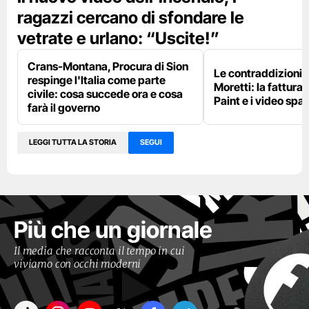
ragazzi cercano di sfondare le
vetrate e urlano: “Uscite!”
Crans-Montana, Procura di Sion
Le contraddizioni 
respinge l'Italia come parte
Moretti: la fattura 
civile: cosa succede ora e cosa
Paint e i video spar
farà il governo
LEGGI TUTTA LA STORIA
SEGUI
Più che un giornale
Il media che racconta il tempo in cui
viviamo con occhi moderni