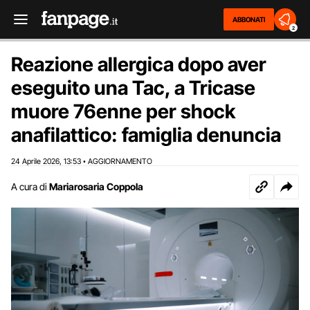
ABBONATI
2
Reazione allergica dopo aver
eseguito una Tac, a Tricase
muore 76enne per shock
anafilattico: famiglia denuncia
24 Aprile 2026
13:53
AGGIORNAMENTO
,
•
A cura di
Mariarosaria Coppola