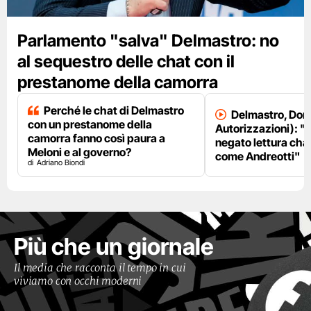
Parlamento "salva" Delmastro: no
al sequestro delle chat con il
prestanome della camorra
Perché le chat di Delmastro
Delmastro, Dori
con un prestanome della
Autorizzazioni): "
camorra fanno così paura a
negato lettura chat
Meloni e al governo?
come Andreotti"
Adriano Biondi
Più che un giornale
Il media che racconta il tempo in cui
viviamo con occhi moderni