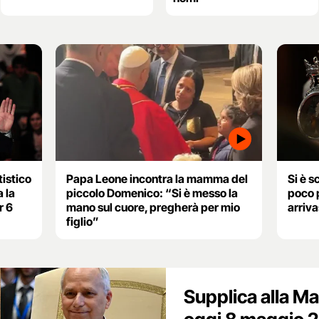
tistico
Papa Leone incontra la mamma del
Si è s
a la
piccolo Domenico: “Si è messo la
poco 
r 6
mano sul cuore, pregherà per mio
arriv
figlio”
Supplica alla M