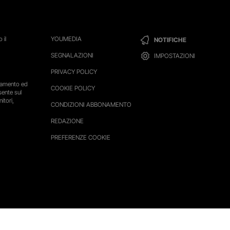
 il
YOUMEDIA
NOTIFICHE
SEGNALAZIONI
IMPOSTAZIONI
PRIVACY POLICY
ttamento ed
COOKIE POLICY
sente sul
itori,
CONDIZIONI ABBONAMENTO
REDAZIONE
PREFERENZE COOKIE