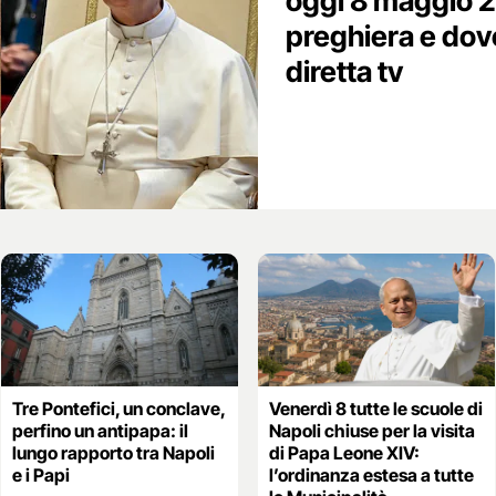
oggi 8 maggio 20
preghiera e dove
diretta tv
Tre Pontefici, un conclave,
Venerdì 8 tutte le scuole di
perfino un antipapa: il
Napoli chiuse per la visita
lungo rapporto tra Napoli
di Papa Leone XIV:
e i Papi
l’ordinanza estesa a tutte