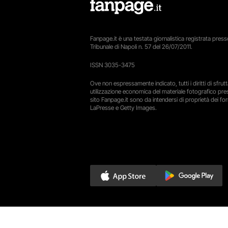
Fanpage.it è una testata giornalistica registrata presso
Tribunale di Napoli n. 57 del 26/07/2011.
ISSN 3035-3475
Ove non espressamente indicato, tutti i diritti di sfru
utilizzazione economica del materiale fotografico pre
sito Fanpage.it sono da intendersi di proprietà dei forn
LaPresse e Getty Images.