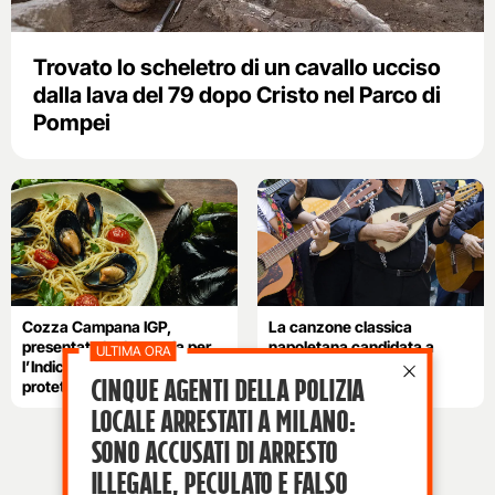
Trovato lo scheletro di un cavallo ucciso
dalla lava del 79 dopo Cristo nel Parco di
Pompei
Cozza Campana IGP,
La canzone classica
presentata la domanda per
napoletana candidata a
l’Indicazione geografica
patrimonio Unesco:
Cinque agenti della polizia
protetta
l’annuncio su Rai Uno
locale arrestati a Milano:
sono accusati di arresto
illegale, peculato e falso