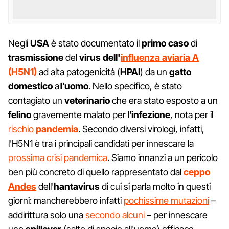
Negli
USA
è stato documentato il
primo caso
di
trasmissione
del
virus dell'
influenza aviaria A
(H5N1)
ad alta patogenicità (
HPAI
) da un
gatto
domestico
all'
uomo
. Nello specifico, è stato
contagiato un
veterinario
che era stato esposto a un
felino
gravemente malato per l'
infezione
, nota per il
rischio
pandemia
. Secondo diversi virologi, infatti,
l'H5N1 è tra i principali candidati per innescare la
prossima crisi pandemica
. Siamo innanzi a un pericolo
ben più concreto di quello rappresentato dal
ceppo
Andes
dell'
hantavirus
di cui si parla molto in questi
giorni: mancherebbero infatti
pochissime mutazioni
–
addirittura solo una
secondo alcuni
– per innescare