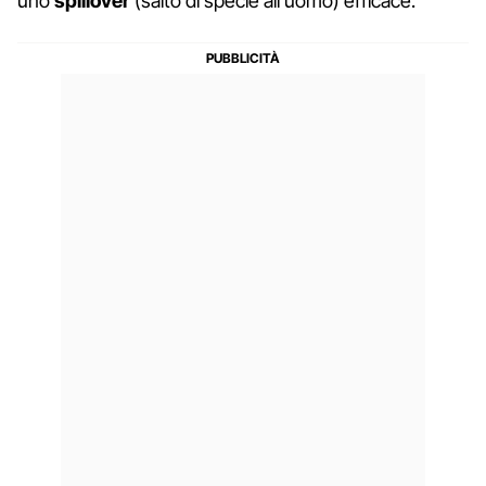
uno
spillover
(salto di specie all'uomo) efficace.