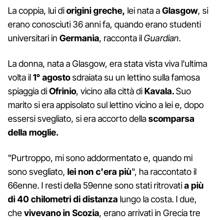
La coppia, lui di
origini greche,
lei nata a
Glasgow
, si
erano conosciuti 36 anni fa, quando erano studenti
universitari in
Germania
, racconta il
Guardian
.
La donna, nata a Glasgow, era stata vista viva l'ultima
volta il
1° agosto
sdraiata su un lettino sulla famosa
spiaggia di
Ofrinio
, vicino alla città di
Kavala.
Suo
marito si era appisolato sul lettino vicino a lei e, dopo
essersi svegliato, si era accorto della
scomparsa
della moglie.
"Purtroppo, mi sono addormentato e, quando mi
sono svegliato,
lei non c'era più
", ha raccontato il
66enne. I resti della 59enne sono stati ritrovati
a più
di 40 chilometri di distanza
lungo la costa. I due,
che
vivevano in Scozia
, erano arrivati in Grecia tre