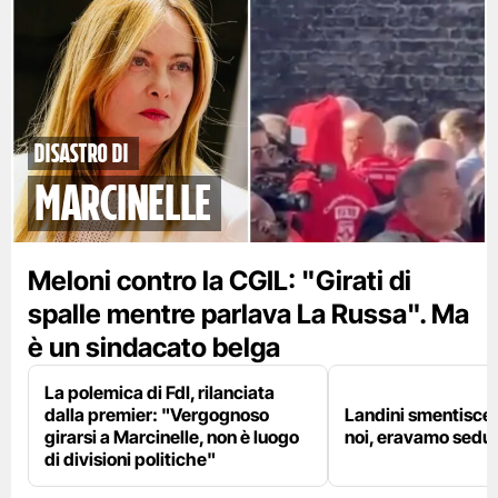
disastro di
marcinelle
Meloni contro la CGIL: "Girati di
spalle mentre parlava La Russa". Ma
è un sindacato belga
La polemica di FdI, rilanciata
dalla premier: "Vergognoso
Landini smentisce
girarsi a Marcinelle, non è luogo
noi, eravamo sedut
di divisioni politiche"