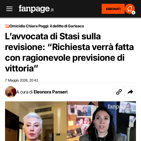
ABBONATI
2
Omicidio Chiara Poggi: il delitto di Garlasco
L’avvocata di Stasi sulla
revisione: “Richiesta verrà fatta
con ragionevole previsione di
vittoria”
7 Maggio 2026
20:42
,
A cura di
Eleonora Panseri