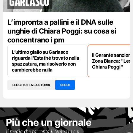
garlasco
L’impronta a pallini e il DNA sulle
unghie di Chiara Poggi: su cosa si
concentrano i pm
L’ultimo giallo su Garlasco
Il Garante sanziona
riguarda l’Estathé trovato nella
Zona Bianca: "Lesa 
spazzatura, ma risolverlo non
Chiara Poggi"
cambierebbe nulla
LEGGI TUTTA LA STORIA
SEGUI
Più che un giornale
Il media che racconta il tempo in cui