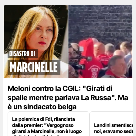
disastro di
marcinelle
Meloni contro la CGIL: "Girati di
spalle mentre parlava La Russa". Ma
è un sindacato belga
La polemica di FdI, rilanciata
dalla premier: "Vergognoso
Landini smentisce
girarsi a Marcinelle, non è luogo
noi, eravamo sedut