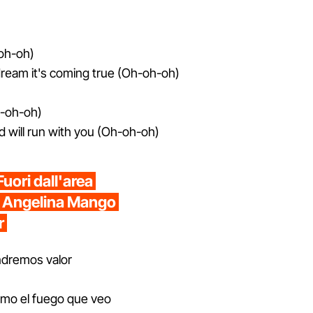
-oh-oh)
 drеam it's coming true (Oh-oh-oh)
Oh-oh-oh)
d will run with you (Oh-oh-oh)
"Fuori dall'area
di Angelina Mango
r
ndremos valor
omo el fuego que veo