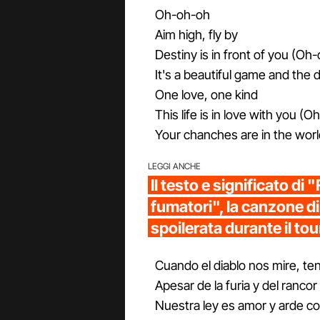
Oh-oh-oh
Aim high, fly by
Dеstiny is in front of you (Oh
It's a beautiful game and the
One love, one kind
This life is in love with you (
Your chanches are in the worl
LEGGI ANCHE
Il testo e significato di 
fumatori", la canzone 
spoilerata durante il tou
Cuando el diablo nos mire, te
Apesar de la furia y del rancor
Nuestra ley es amor y arde c