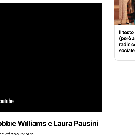
Il testo
(però a
radio c
sociale
 Robbie Williams e Laura Pausini
ms of the brave