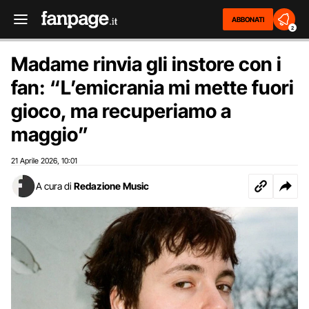
ABBONATI
2
Madame rinvia gli instore con i
fan: “L’emicrania mi mette fuori
gioco, ma recuperiamo a
maggio”
21 Aprile 2026
10:01
,
A cura di
Redazione Music