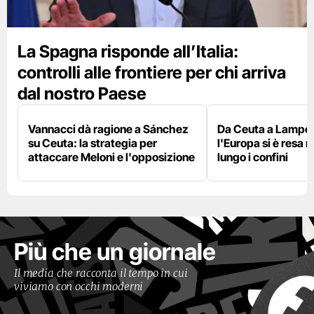
La Spagna risponde all’Italia:
controlli alle frontiere per chi arriva
dal nostro Paese
Vannacci dà ragione a Sánchez
Da Ceuta a Lamped
su Ceuta: la strategia per
l'Europa si è resa r
attaccare Meloni e l'opposizione
lungo i confini
Più che un giornale
Il media che racconta il tempo in cui
viviamo con occhi moderni