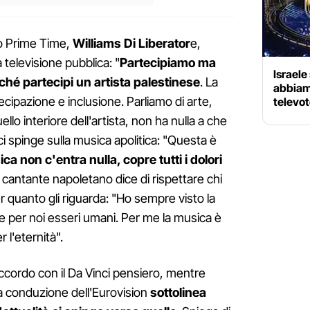
nto Prime Time,
Williams Di Liberator
e,
 televisione pubblica: "
Partecipiamo ma
Israele
hé partecipi un artista palestinese
. La
abbiamo
ecipazione e inclusione. Parliamo di arte,
televo
llo interiore dell'artista, non ha nulla a che
nci spinge sulla musica apolitica: "Questa è
ca non c'entra nulla, copre tutti i dolori
l cantante napoletano dice di rispettare chi
r quanto gli riguarda: "Ho sempre visto la
 per noi esseri umani. Per me la musica è
 l'eternità".
accordo con il Da Vinci pensiero, mentre
la conduzione dell'Eurovision
sottolinea