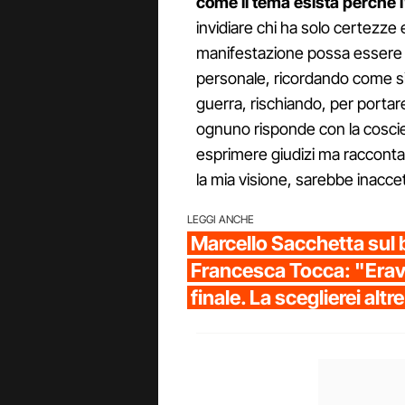
come il tema esista perché l
invidiare chi ha solo certezze
manifestazione possa essere "u
personale, ricordando come si
guerra, rischiando, per portare
ognuno risponde con la coscien
esprimere giudizi ma racconta
la mia visione, sarebbe inaccet
LEGGI ANCHE
Marcello Sacchetta sul 
Francesca Tocca: "Erav
finale. La sceglierei altr