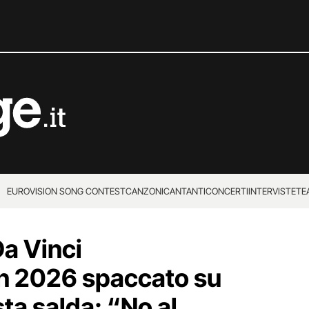
EUROVISION SONG CONTEST
CANZONI
CANTANTI
CONCERTI
INTERVISTE
TE
 Da Vinci
on 2026 spaccato su
sta salda: “No al