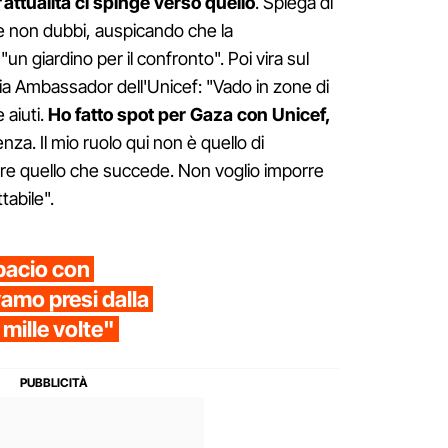
'attualità ci spinge verso quello
. Spiega di
 e non dubbi, auspicando che la
n giardino per il confronto". Poi vira sul
a Ambassador dell'Unicef: "Vado in zone di
 aiuti.
Ho fatto spot per Gaza con Unicef,
za. Il mio ruolo qui non è quello di
re quello che succede. Non voglio imporre
tabile".
bacio con
amo presi dalla
e mille volte"