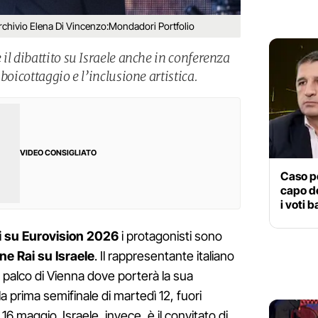
Archivio Elena Di Vincenzo:Mondadori Portfolio
il dibattito su Israele anche in conferenza
boicottaggio e l’inclusione artistica.
VIDEO CONSIGLIATO
Caso po
capo de
i voti 
 su Eurovision 2026
i protagonisti sono
one Rai su Israele
. Il rappresentante italiano
 palco di Vienna dove porterà la sua
la prima semifinale di martedì 12, fuori
 16 maggio. Israele, invece, è il convitato di