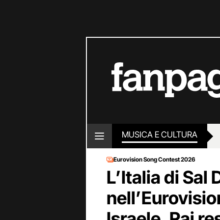
MUSICA E CULTURA
Eurovision Song Contest 2026
L’Italia di Sal
nell’Eurovisi
Israele, Rai re