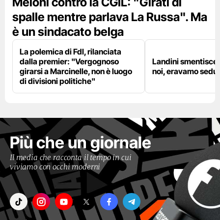
Meloni contro la CGIL: "Girati di
spalle mentre parlava La Russa". Ma
è un sindacato belga
La polemica di FdI, rilanciata
dalla premier: "Vergognoso
Landini smentisce
girarsi a Marcinelle, non è luogo
noi, eravamo sedut
di divisioni politiche"
Più che un giornale
Il media che racconta il tempo in cui
viviamo con occhi moderni