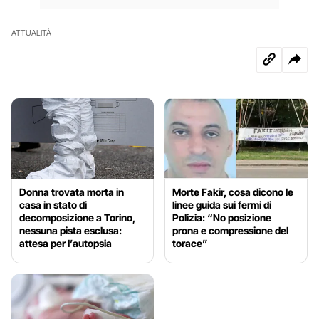
ATTUALITÀ
Donna trovata morta in
Morte Fakir, cosa dicono le
casa in stato di
linee guida sui fermi di
decomposizione a Torino,
Polizia: “No posizione
nessuna pista esclusa:
prona e compressione del
attesa per l’autopsia
torace”