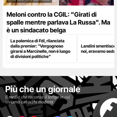
Meloni contro la CGIL: "Girati di
spalle mentre parlava La Russa". Ma
è un sindacato belga
La polemica di FdI, rilanciata
dalla premier: "Vergognoso
Landini smentisce
girarsi a Marcinelle, non è luogo
noi, eravamo sedut
di divisioni politiche"
Più che un giornale
Il media che racconta il tempo in cui
viviamo con occhi moderni