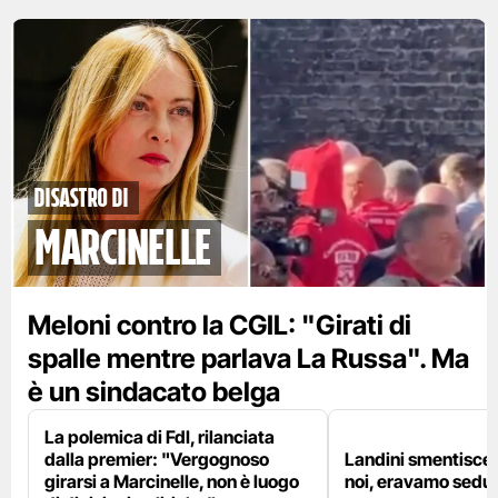
disastro di
marcinelle
Meloni contro la CGIL: "Girati di
spalle mentre parlava La Russa". Ma
è un sindacato belga
La polemica di FdI, rilanciata
dalla premier: "Vergognoso
Landini smentisce
girarsi a Marcinelle, non è luogo
noi, eravamo sedut