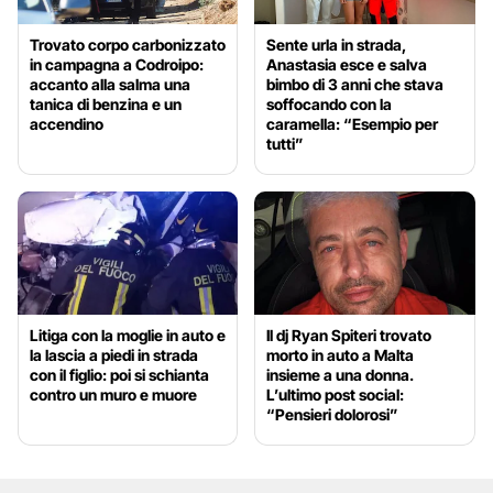
Trovato corpo carbonizzato
Sente urla in strada,
in campagna a Codroipo:
Anastasia esce e salva
accanto alla salma una
bimbo di 3 anni che stava
tanica di benzina e un
soffocando con la
accendino
caramella: “Esempio per
tutti”
Litiga con la moglie in auto e
Il dj Ryan Spiteri trovato
la lascia a piedi in strada
morto in auto a Malta
con il figlio: poi si schianta
insieme a una donna.
contro un muro e muore
L’ultimo post social:
“Pensieri dolorosi”