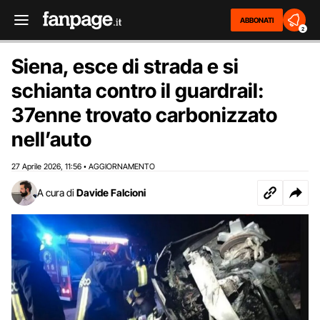
ABBONATI
2
Siena, esce di strada e si
schianta contro il guardrail:
37enne trovato carbonizzato
nell’auto
27 Aprile 2026
11:56
AGGIORNAMENTO
,
•
A cura di
Davide Falcioni