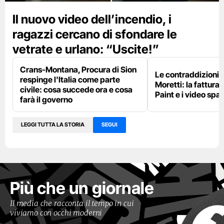
Il nuovo video dell’incendio, i
ragazzi cercano di sfondare le
vetrate e urlano: “Uscite!”
Crans-Montana, Procura di Sion
Le contraddizioni 
respinge l'Italia come parte
Moretti: la fattura 
civile: cosa succede ora e cosa
Paint e i video spar
farà il governo
LEGGI TUTTA LA STORIA
SEGUI
Più che un giornale
Il media che racconta il tempo in cui
viviamo con occhi moderni