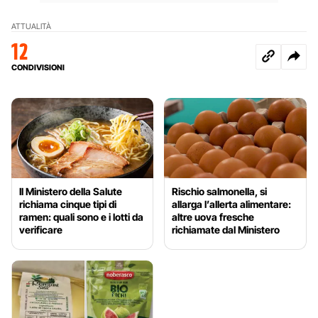
ATTUALITÀ
12
CONDIVISIONI
Il Ministero della Salute
Rischio salmonella, si
richiama cinque tipi di
allarga l’allerta alimentare:
ramen: quali sono e i lotti da
altre uova fresche
verificare
richiamate dal Ministero