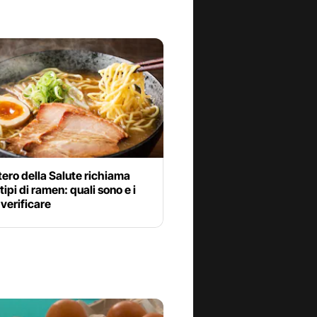
stero della Salute richiama
tipi di ramen: quali sono e i
 verificare