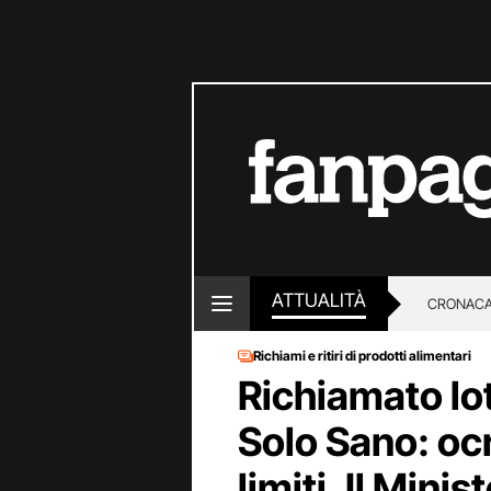
ATTUALITÀ
CRONACA
Richiami e ritiri di prodotti alimentari
LOTTO E
Richiamato lot
Solo Sano: ocr
limiti. Il Mini