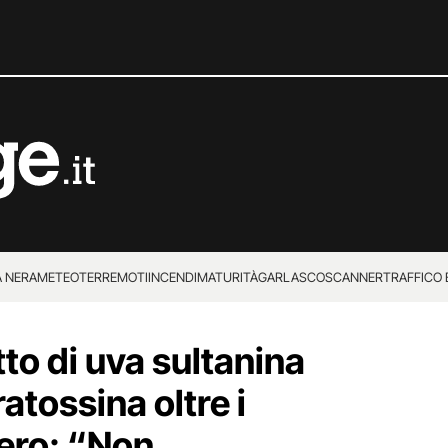
 NERA
METEO
TERREMOTI
INCENDI
MATURITÀ
GARLASCO
SCANNER
TRAFFICO E
 SUPERENALOTTO
to di uva sultanina
atossina oltre i
stero: “Non