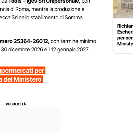
o da
Todis – Iges Srl Unipersonale
, con
ncia di Roma, mentre la produzione è
Secca Srl nello stabilimento di Somma
Richia
Escheri
per ocr
 numero 25364-26012
, con termine minimo
Minist
il 30 dicembre 2026 e il 12 gennaio 2027.
supermercati per
ta del Ministero