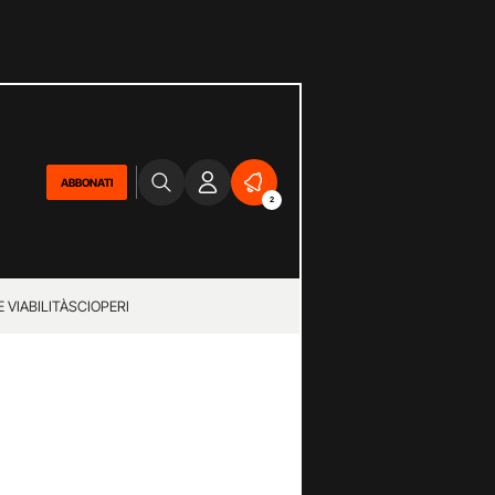
ABBONATI
2
 VIABILITÀ
SCIOPERI