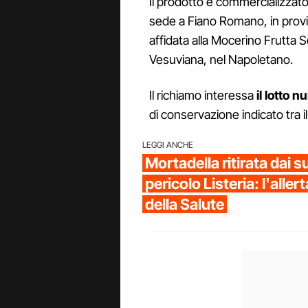
Il prodotto è commercializzat
sede a Fiano Romano, in provi
affidata alla Mocerino Frutta 
Vesuviana, nel Napoletano.
Il richiamo interessa
il lotto
di conservazione indicato tra 
LEGGI ANCHE
Mortadella ritirata dai 
pericolo Listeria: l'aller
della Salute