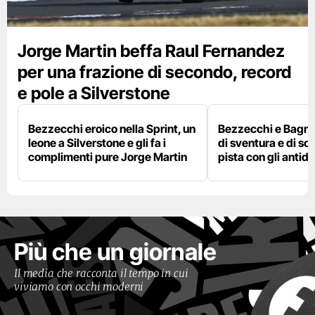
Jorge Martin beffa Raul Fernandez
per una frazione di secondo, record
e pole a Silverstone
Bezzecchi eroico nella Sprint, un
Bezzecchi e Bagna
leone a Silverstone e gli fa i
di sventura e di so
complimenti pure Jorge Martin
pista con gli antidol
Più che un giornale
Il media che racconta il tempo in cui
viviamo con occhi moderni