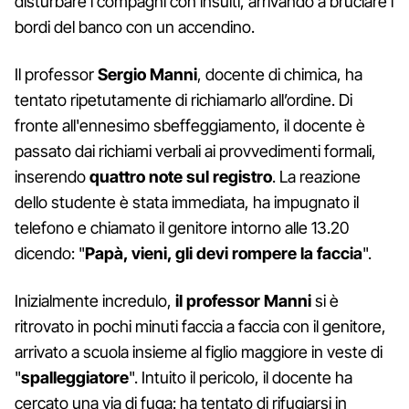
disturbare i compagni con insulti, arrivando a bruciare i
bordi del banco con un accendino.
Il professor
Sergio Manni
, docente di chimica, ha
tentato ripetutamente di richiamarlo all’ordine. Di
fronte all'ennesimo sbeffeggiamento, il docente è
passato dai richiami verbali ai provvedimenti formali,
inserendo
quattro note sul registro
. La reazione
dello studente è stata immediata, ha impugnato il
telefono e chiamato il genitore intorno alle 13.20
dicendo: "
Papà, vieni, gli devi rompere la faccia
".
Inizialmente incredulo,
il professor Manni
si è
ritrovato in pochi minuti faccia a faccia con il genitore,
arrivato a scuola insieme al figlio maggiore in veste di
"
spalleggiatore
". Intuito il pericolo, il docente ha
cercato una via di fuga: ha tentato di rifugiarsi in