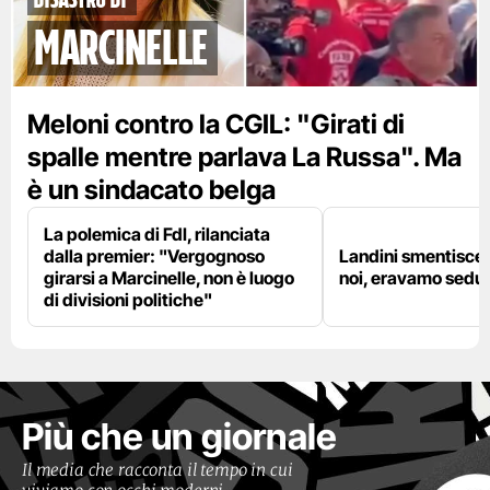
marcinelle
Meloni contro la CGIL: "Girati di
spalle mentre parlava La Russa". Ma
è un sindacato belga
La polemica di FdI, rilanciata
dalla premier: "Vergognoso
Landini smentisce
girarsi a Marcinelle, non è luogo
noi, eravamo sedut
di divisioni politiche"
Più che un giornale
Il media che racconta il tempo in cui