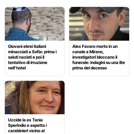
Giovani ebrei italiani
Alex Favaro morto in un
minacciati a Sofia: prima i
canale a Mirano,
saluti nazisti e poi il
investigatori bloccano il
tentativo di irruzione
funerale: indagini su una lite
nell’hotel
prima del decesso
Uccide la ex Tania
Sperindio e aspetta i
carabinieri vicino al