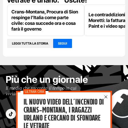
vetrate e urlano: “Uscite!”
Crans-Montana, Procura di Sion
Le contraddizioni 
respinge l'Italia come parte
Moretti: la fattura 
civile: cosa succede ora e cosa
Paint e i video spar
farà il governo
LEGGI TUTTA LA STORIA
SEGUI
Più che un giornale
Il media che racconta il tempo in cui
viviamo con occhi moderni
Il nuovo video dell’incendio di
Crans-Montana, i ragazzi
Urlano e cercano di sfondare
le vetrate