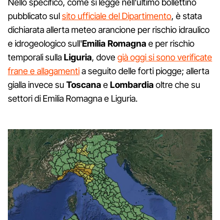
Nello specifico, come si legge nell'ultimo bollettino
pubblicato sul
sito ufficiale del Dipartimento
, è stata
dichiarata allerta meteo arancione per rischio idraulico
e idrogeologico sull'
Emilia
Romagna
e per rischio
temporali sulla
Liguria
, dove
già oggi si sono verificate
frane e allagamenti
a seguito delle forti piogge; allerta
gialla invece su
Toscana
e
Lombardia
oltre che su
settori di Emilia Romagna e Liguria.