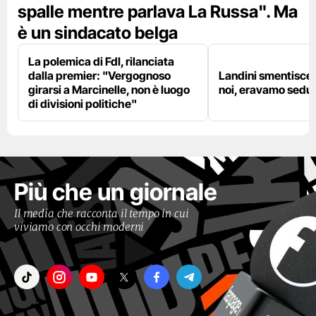
spalle mentre parlava La Russa". Ma
è un sindacato belga
La polemica di FdI, rilanciata
dalla premier: "Vergognoso
Landini smentisce
girarsi a Marcinelle, non è luogo
noi, eravamo sedut
di divisioni politiche"
Più che un giornale
Il media che racconta il tempo in cui
viviamo con occhi moderni