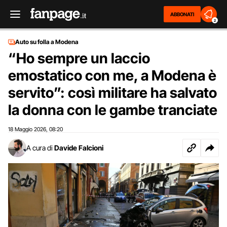
ABBONATI
2
Auto su folla a Modena
“Ho sempre un laccio
emostatico con me, a Modena è
servito”: così militare ha salvato
la donna con le gambe tranciate
18 Maggio 2026
08:20
,
A cura di
Davide Falcioni