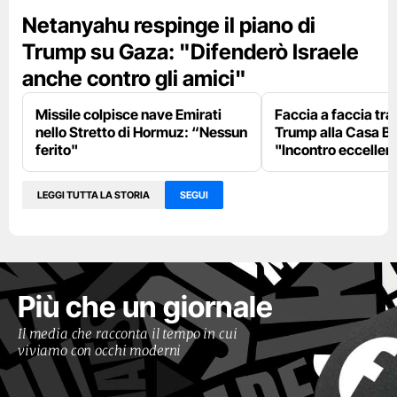
Netanyahu respinge il piano di
Trump su Gaza: "Difenderò Israele
anche contro gli amici"
Missile colpisce nave Emirati
Faccia a faccia tr
nello Stretto di Hormuz: “Nessun
Trump alla Casa Bi
ferito"
"Incontro eccellent
LEGGI TUTTA LA STORIA
SEGUI
Più che un giornale
Il media che racconta il tempo in cui
viviamo con occhi moderni