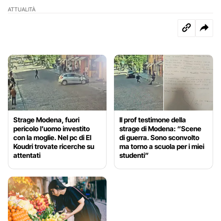
ATTUALITÀ
Strage Modena, fuori
Il prof testimone della
pericolo l’uomo investito
strage di Modena: “Scene
con la moglie. Nel pc di El
di guerra. Sono sconvolto
Koudri trovate ricerche su
ma torno a scuola per i miei
attentati
studenti”