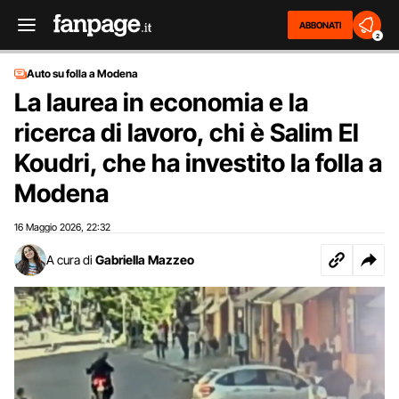
ABBONATI
2
Auto su folla a Modena
La laurea in economia e la
ricerca di lavoro, chi è Salim El
Koudri, che ha investito la folla a
Modena
16 Maggio 2026
22:32
,
A cura di
Gabriella Mazzeo