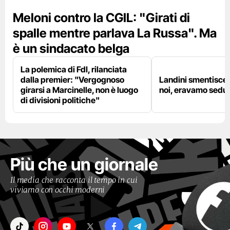
Meloni contro la CGIL: "Girati di
spalle mentre parlava La Russa". Ma
è un sindacato belga
La polemica di FdI, rilanciata
dalla premier: "Vergognoso
Landini smentisce
girarsi a Marcinelle, non è luogo
noi, eravamo sedut
di divisioni politiche"
Più che un giornale
Il media che racconta il tempo in cui
viviamo con occhi moderni