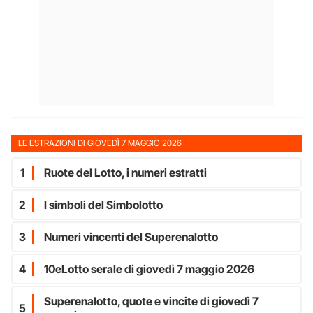
LE ESTRAZIONI DI GIOVEDÌ 7 MAGGIO 2026
1
Ruote del Lotto, i numeri estratti
2
I simboli del Simbolotto
3
Numeri vincenti del Superenalotto
4
10eLotto serale di giovedì 7 maggio 2026
Superenalotto, quote e vincite di giovedì 7
5