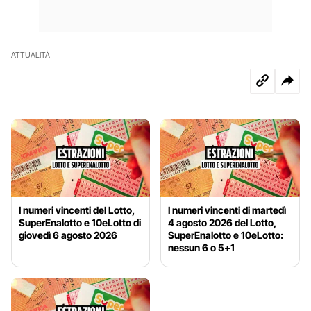
ATTUALITÀ
I numeri vincenti del Lotto,
I numeri vincenti di martedì
SuperEnalotto e 10eLotto di
4 agosto 2026 del Lotto,
giovedì 6 agosto 2026
SuperEnalotto e 10eLotto:
nessun 6 o 5+1