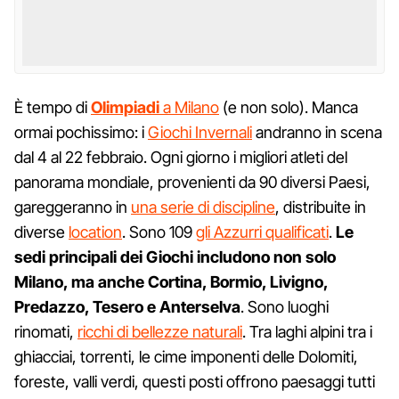
È tempo di
Olimpiadi
a Milano
(e non solo). Manca
ormai pochissimo: i
Giochi Invernali
andranno in scena
dal 4 al 22 febbraio. Ogni giorno i migliori atleti del
panorama mondiale, provenienti da 90 diversi Paesi,
gareggeranno in
una serie di discipline
, distribuite in
diverse
location
. Sono 109
gli Azzurri qualificati
.
Le
sedi principali dei Giochi includono non solo
Milano, ma anche Cortina, Bormio, Livigno,
Predazzo, Tesero e Anterselva
. Sono luoghi
rinomati,
ricchi di bellezze naturali
. Tra laghi alpini tra i
ghiacciai, torrenti, le cime imponenti delle Dolomiti,
foreste, valli verdi, questi posti offrono paesaggi tutti