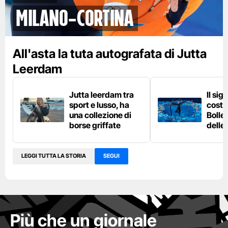
Milano-Cortina
All'asta la tuta autografata di Jutta
Leerdam
Jutta leerdam tra
Il sig
sport e lusso, ha
costu
una collezione di
Bolle 
borse griffate
delle
LEGGI TUTTA LA STORIA
SEGUI
Più che un giornale