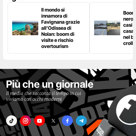
Il mondo si
Boom 
innamora di
nero n
Favignana grazie
casi d
all'Odissea di
casa 
Nolan: boom di
nel bo
visite e rischio
crolla
overtourism
Più che un giornale
Il media che racconta il tempo in cui
viviamo con occhi moderni