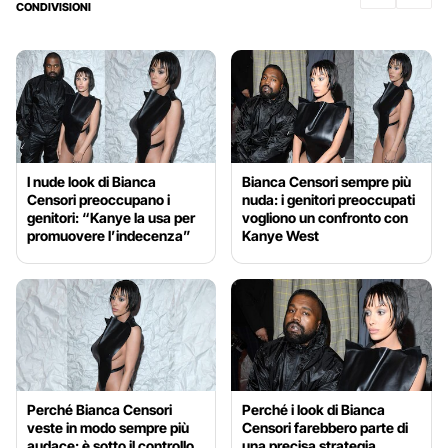
CONDIVISIONI
I nude look di Bianca
Bianca Censori sempre più
Censori preoccupano i
nuda: i genitori preoccupati
genitori: “Kanye la usa per
vogliono un confronto con
promuovere l’indecenza”
Kanye West
Perché Bianca Censori
Perché i look di Bianca
veste in modo sempre più
Censori farebbero parte di
audace: è sotto il controllo
una precisa strategia