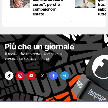
corpo”: perché
li usi
compaiono in
sabbi
estate
tutte 
Più che un giornale
Il media che racconta il tempo in cui
viviamo con occhi moderni