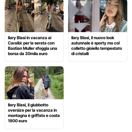
Ilary Blasi in vacanza ai
Ilary Blasi, il nuovo look
Caraibi: per la serata con
autunnale è sporty ma col
Bastian Muller sfoggia una
colletto gioiello tempestato
borsa da 30mila euro
di cristalli
Ilary Blasi, il giubbotto
oversize per la vacanza in
montagna è griffato e costa
1900 euro