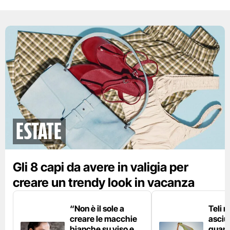
Estate
Gli 8 capi da avere in valigia per
creare un trendy look in vacanza
“Non è il sole a
Teli 
creare le macchie
asciu
bianche su viso e
quand