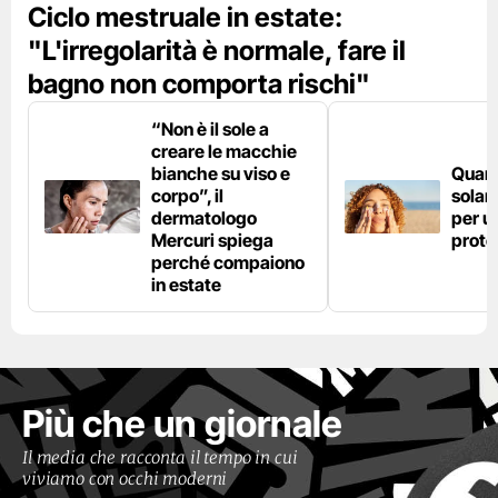
Ciclo mestruale in estate:
"L'irregolarità è normale, fare il
bagno non comporta rischi"
“Non è il sole a
creare le macchie
bianche su viso e
Quan
corpo”, il
solar
dermatologo
per u
Mercuri spiega
prote
perché compaiono
in estate
Più che un giornale
Il media che racconta il tempo in cui
viviamo con occhi moderni