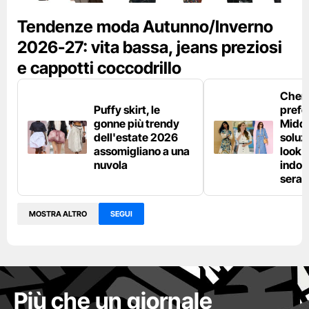
Tendenze moda Autunno/Inverno
2026-27: vita bassa, jeans preziosi
e cappotti coccodrillo
Chemi
Puffy skirt, le
prefe
gonne più trendy
Middl
dell'estate 2026
soluzi
assomigliano a una
look e
nuvola
indos
sera
MOSTRA ALTRO
SEGUI
Più che un giornale