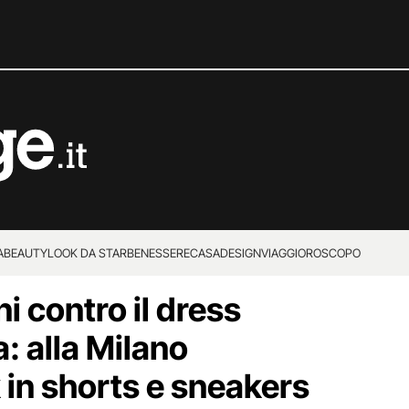
A
BEAUTY
LOOK DA STAR
BENESSERE
CASA
DESIGN
VIAGGI
OROSCOPO
i contro il dress
a: alla Milano
in shorts e sneakers