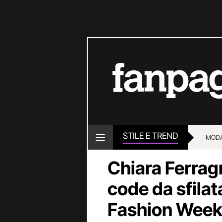
STILE E TREND
MOD
Chiara Ferragn
code da sfilat
Fashion Week 