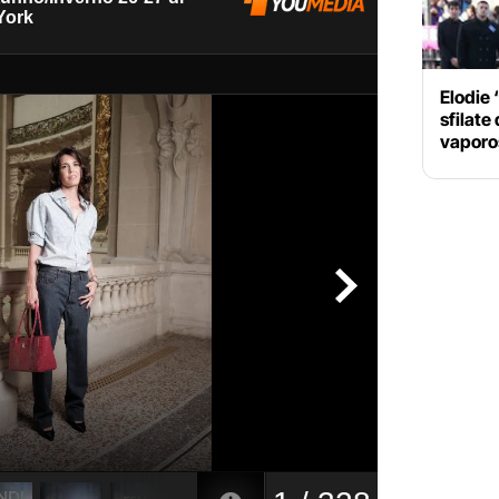
Elodie 
sfilate
vaporos