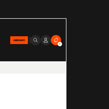
ABBONATI
2