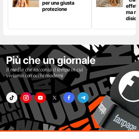
per una giusta
effet
protezione
ma no
disid
Più che un giornale
Il media che racconta il tempo in cui
viviamo con occhi moderni