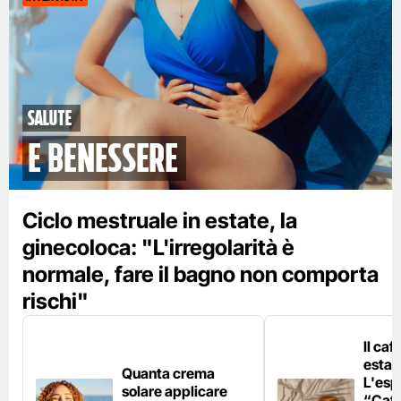
Salute
e benessere
Ciclo mestruale in estate, la
ginecoloca: "L'irregolarità è
normale, fare il bagno non comporta
rischi"
Il caf
estat
Quanta crema
L'esp
solare applicare
“Caff