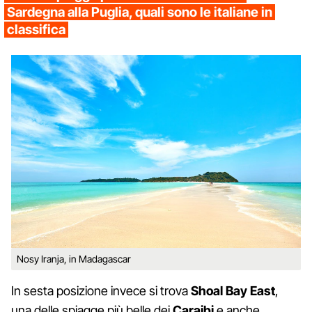
Sardegna alla Puglia, quali sono le italiane in
classifica
Nosy Iranja, in Madagascar
In sesta posizione invece si trova
Shoal Bay East
,
una delle spiagge più belle dei
Caraibi
e anche