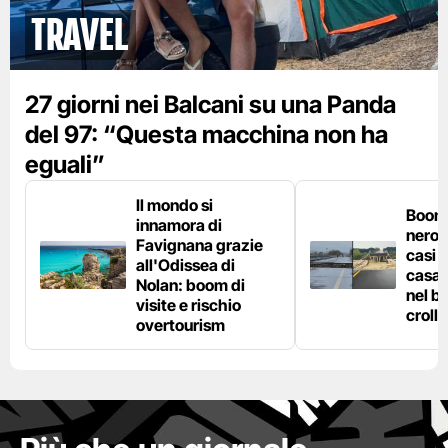
Travel
27 giorni nei Balcani su una Panda
del 97: “Questa macchina non ha
eguali”
Il mondo si
Boom 
innamora di
nero n
Favignana grazie
casi d
all'Odissea di
casa 
Nolan: boom di
nel bo
visite e rischio
crolla
overtourism