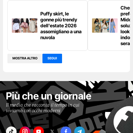
Chemi
Puffy skirt, le
prefe
gonne più trendy
Middl
dell'estate 2026
soluzi
assomigliano a una
look e
nuvola
indos
sera
MOSTRA ALTRO
SEGUI
Più che un giornale
Il media che racconta il tempo in cui
viviamo con occhi moderni