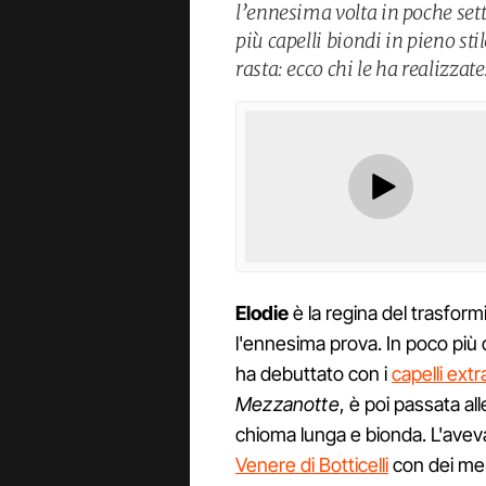
l’ennesima volta in poche sett
più capelli biondi in pieno sti
rasta: ecco chi le ha realizzate
Elodie
è la regina del trasform
l'ennesima prova. In poco più 
ha debuttato con i
capelli extra
Mezzanotte
, è poi passata al
chioma lunga e bionda. L'avev
Venere di Botticelli
con dei mera