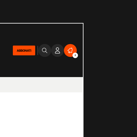
ABBONATI
2