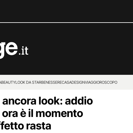
A
BEAUTY
LOOK DA STAR
BENESSERE
CASA
DESIGN
VIAGGI
OROSCOPO
 ancora look: addio
, ora è il momento
ffetto rasta