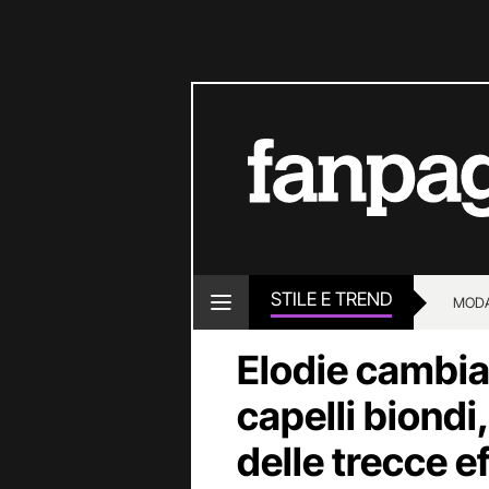
STILE E TREND
MOD
Elodie cambia
capelli biondi
delle trecce e