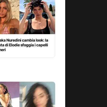
ka Nuredini cambia look: la
ta di Elodie sfoggia i capelli
neri