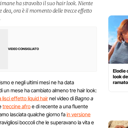
imane ha stravolto il suo hair look. Niente
le dea, ora è il momento delle trecce effetto
.
VIDEO CONSIGLIATO
Elodie 
look de
ramato
ismo e negli ultimi mesi ne ha data
di un mese ha cambiato almeno tre hair look:
 lisci effetto liquid hair
nel video di
Bagno a
le
treccine afro
e di recente a una fluente
amo lasciata qualche giorno fa
in versione
vigliosi boccoli che le superavano la vita e