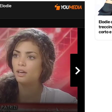
Elodie 
treccin
corto e