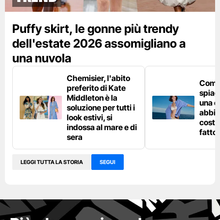
Puffy skirt, le gonne più trendy
dell'estate 2026 assomigliano a
una nuvola
Chemisier, l'abito
Come 
preferito di Kate
spiag
Middleton è la
una c
soluzione per tutti i
abbin
look estivi, si
costu
indossa al mare e di
fatto
sera
LEGGI TUTTA LA STORIA
SEGUI