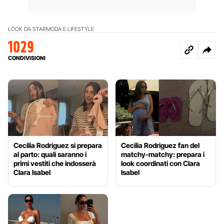
LOOK DA STAR
MODA E LIFESTYLE
1029
CONDIVISIONI
Cecilia Rodriguez si prepara
Cecilia Rodriguez fan del
al parto: quali saranno i
matchy-matchy: prepara i
primi vestiti che indosserà
look coordinati con Clara
Clara Isabel
Isabel