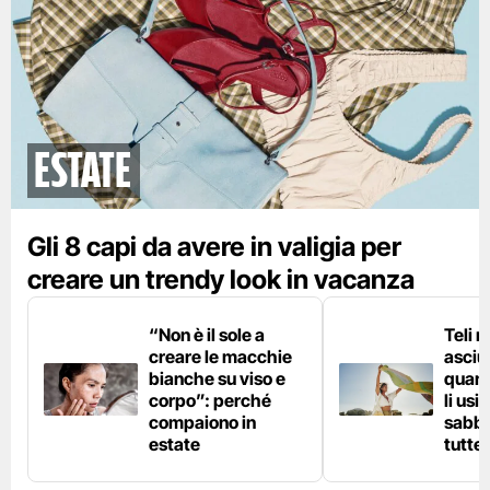
Estate
Gli 8 capi da avere in valigia per
creare un trendy look in vacanza
“Non è il sole a
Teli 
creare le macchie
asciu
bianche su viso e
quand
corpo”: perché
li usi
compaiono in
sabbi
estate
tutte 