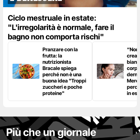
Ciclo mestruale in estate:
"L'irregolarità è normale, fare il
bagno non comporta rischi"
Pranzare con la
“Non è
frutta: la
crear
nutrizionista
bianc
Bracale spiega
corpo”
perché non è una
derm
buona idea "Troppi
Mercu
zuccheri e poche
perc
proteine"
in est
Più che un giornale