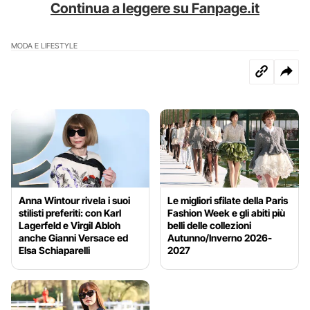
Continua a leggere su Fanpage.it
MODA E LIFESTYLE
Anna Wintour rivela i suoi
Le migliori sfilate della Paris
stilisti preferiti: con Karl
Fashion Week e gli abiti più
Lagerfeld e Virgil Abloh
belli delle collezioni
anche Gianni Versace ed
Autunno/Inverno 2026-
Elsa Schiaparelli
2027