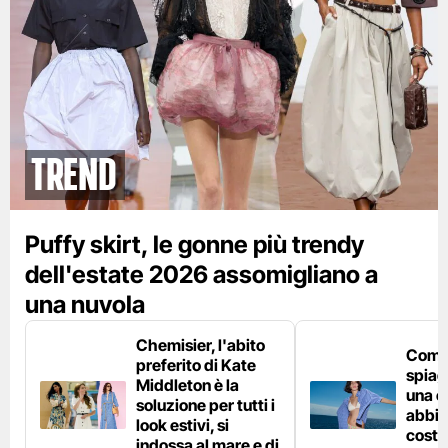
Trend
Puffy skirt, le gonne più trendy
dell'estate 2026 assomigliano a
una nuvola
Chemisier, l'abito
Come 
preferito di Kate
spiag
Middleton è la
una c
soluzione per tutti i
abbin
look estivi, si
costu
indossa al mare e di