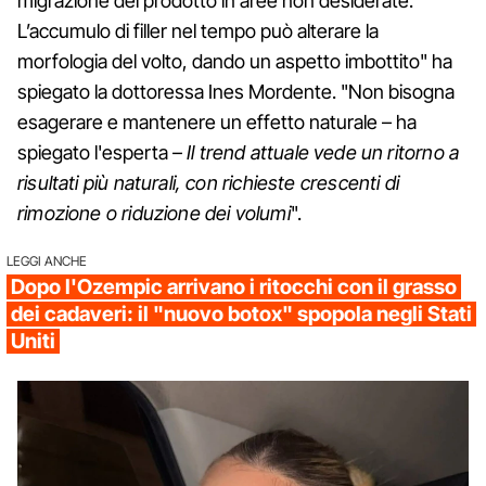
migrazione del prodotto in aree non desiderate.
L’accumulo di filler nel tempo può alterare la
morfologia del volto, dando un aspetto imbottito" ha
spiegato la dottoressa Ines Mordente. "Non bisogna
esagerare e mantenere un effetto naturale – ha
spiegato l'esperta –
Il trend attuale vede un ritorno a
risultati più naturali, con richieste crescenti di
rimozione o riduzione dei volumi
".
LEGGI ANCHE
Dopo l'Ozempic arrivano i ritocchi con il grasso
dei cadaveri: il "nuovo botox" spopola negli Stati
Uniti