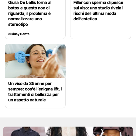
Giulia De Lellis torna al
Filler con sperma di pesce
botox e questo non ci
sul viso: uno studio rivela i
riguarda, il problema è
rischi dell’ultima moda
normalizzare uno
dell’estetica
stereotipo
di
Giusy Dente
Un viso da 35enne per
sempre: cos’è l’enigma lift, i
trattamenti di bellezza per
un aspetto naturale