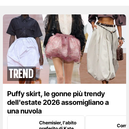
Trend
Puffy skirt, le gonne più trendy
dell'estate 2026 assomigliano a
una nuvola
Chemisier, l'abito
Come 
preferito di Kate