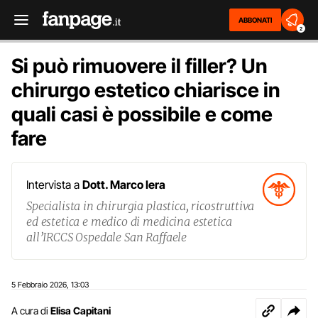
ABBONATI
2
Si può rimuovere il filler? Un
chirurgo estetico chiarisce in
quali casi è possibile e come
fare
Intervista a
Dott. Marco Iera
Specialista in chirurgia plastica, ricostruttiva
ed estetica e medico di medicina estetica
all’IRCCS Ospedale San Raffaele
5 Febbraio 2026
13:03
,
A cura di
Elisa Capitani