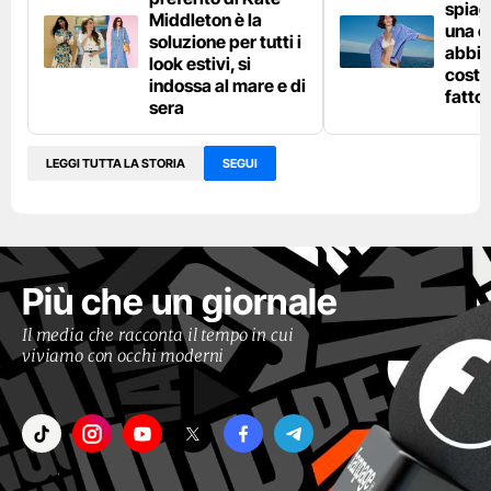
spiag
Middleton è la
una c
soluzione per tutti i
abbin
look estivi, si
costu
indossa al mare e di
fatto
sera
LEGGI TUTTA LA STORIA
SEGUI
Più che un giornale
Il media che racconta il tempo in cui
viviamo con occhi moderni