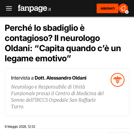
ABBONATI
2
Perché lo sbadiglio è
contagioso? Il neurologo
Oldani: “Capita quando c’è un
legame emotivo”
Intervista a
Dott. Alessandro Oldani
Neurologo e Responsabile di Unità
Funzionale presso il Centro di Medicina del
Sonno dell’IRCCS Ospedale San Raffaele
Turro.
6 Maggio 2026
12:52
,