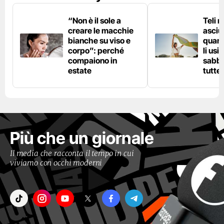
“Non è il sole a
Teli 
creare le macchie
asciu
bianche su viso e
quand
corpo”: perché
li usi
compaiono in
sabbi
estate
tutte 
Più che un giornale
Il media che racconta il tempo in cui
viviamo con occhi moderni