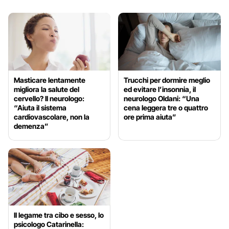
Masticare lentamente
Trucchi per dormire meglio
migliora la salute del
ed evitare l’insonnia, il
cervello? Il neurologo:
neurologo Oldani: “Una
“Aiuta il sistema
cena leggera tre o quattro
cardiovascolare, non la
ore prima aiuta”
demenza”
Il legame tra cibo e sesso, lo
psicologo Catarinella: