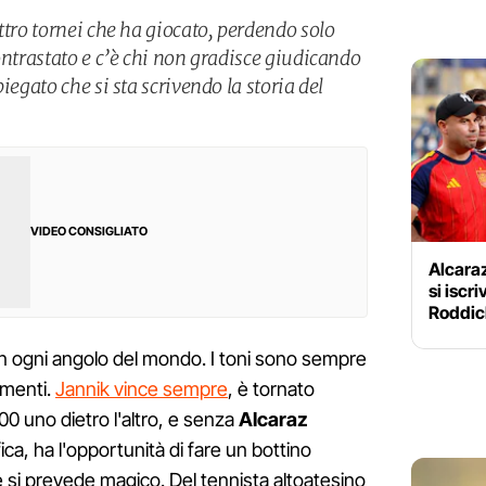
ttro tornei che ha giocato, perdendo solo
ontrastato e c’è chi non gradisce giudicando
iegato che si sta scrivendo la storia del
VIDEO CONSIGLIATO
Alcara
si iscri
Roddick
in ogni angolo del mondo. I toni sono sempre
imenti.
Jannik vince sempre
, è tornato
00 uno dietro l'altro, e senza
Alcaraz
ifica, ha l'opportunità di fare un bottino
si prevede magico. Del tennista altoatesino