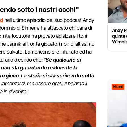
vendo sotto i nostri occhi"
id
nell'ultimo episodio del suo podcast Andy
ominio di Sinner e ha attaccato chi parla di
Andy Ro
o interlocutore ha provato ad alzare i toni
quinte 
Wimble
he Jannik affronta giocatori non di altissimo
ere salvato. L'americano si è infuriato ed ha
italiano dicendo che:
"
Se qualcuno si
 non sta guardando realmente la
suo gioco
.
La storia si sta scrivendo sotto
lamentarci, ma essere grati. Abbiamo il
LIVE
ia in divenire".