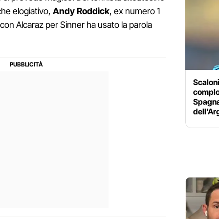
che elogiativo,
Andy Roddick
, ex numero 1
con Alcaraz per Sinner ha usato la parola
Scaloni
complot
Spagna 
dell’Ar