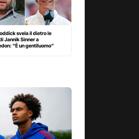
ddick svela il dietro le
di Jannik Sinner a
don: “È un gentiluomo”