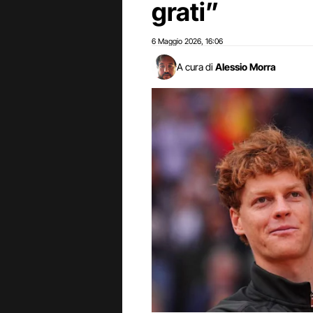
grati”
6 Maggio 2026
16:06
,
A cura di
Alessio Morra