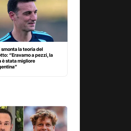
 smonta la teoria del
to: “Eravamo a pezzi, la
è stata migliore
gentina”