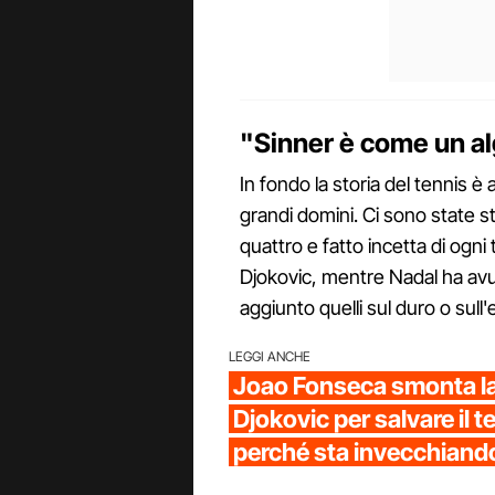
"Sinner è come un al
In fondo la storia del tennis è 
grandi domini. Ci sono state st
quattro e fatto incetta di ogni 
Djokovic, mentre Nadal ha avut
aggiunto quelli sul duro o sull'
LEGGI ANCHE
Joao Fonseca smonta la
Djokovic per salvare il t
perché sta invecchiand