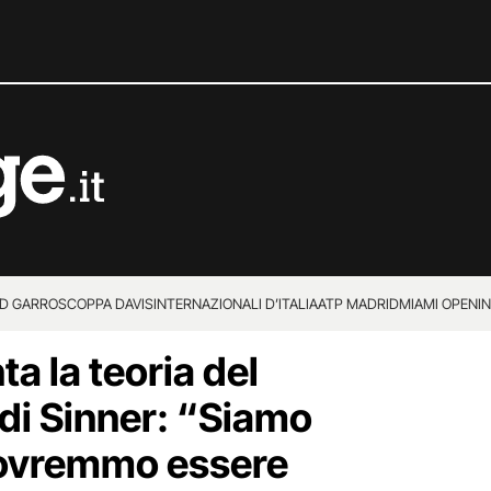
D GARROS
COPPA DAVIS
INTERNAZIONALI D’ITALIA
ATP MADRID
MIAMI OPEN
I
a la teoria del
 di Sinner: “Siamo
 Dovremmo essere