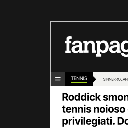
TENNIS
SINNER
ROLAN
Roddick smont
tennis noioso
privilegiati.